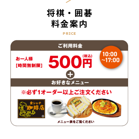
将棋・囲碁
料金案内
PRICE